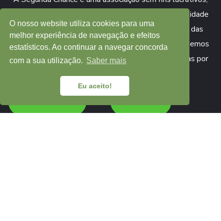
que tem como fim contribuir para a melhoria da qualidade
O nosso website utiliza cookies para uma
de vida das pessoas em situação de sem abrigo e das
melhor experiência de navegação e efeitos
famílias carenciadas. Acreditamos que UNIDOS podemos
estatísticos. Ao continuar a navegar concorda
oferecer Segundas Chances a Sem-Abrigo e Famílias por
com a sua utilização.
Saber mais
todo o país.
Eu aceito!
COLABORAR
APOIAR
LOJA
Lista de Produtos
Minha Conta
Gerir Subscrições
NEWSLETTER