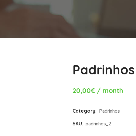
Padrinhos 
20,00
€
/ month
Category:
Padrinhos
SKU:
padrinhos_2