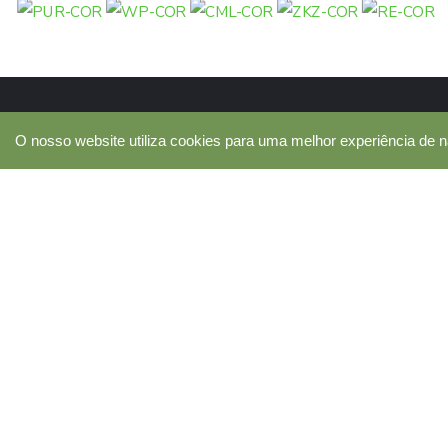
O nosso website utiliza cookies para uma melhor experiência de n
A Segunda Chance é uma associação sem fins lucrat
tem como fim contribuir para a melhoria da qualidad
das pessoas em situação de sem abrigo e das famíl
carenciadas. Acreditamos que UNIDOS podemos of
Segundas Chances a Sem-Abrigo e Famílias por todo
COLABORAR
APOIAR