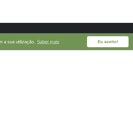
m a sua utilização.
Saber mais
Eu aceito!
REDES SOCIAIS