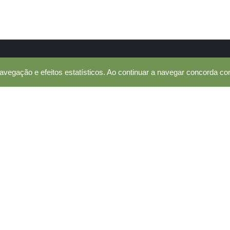
avegação e efeitos estatísticos. Ao continuar a navegar concorda co
LOJA
Lista de Produtos
ivos, que
Minha Conta
e de vida
Gerir Subscrições
ias
erecer
NEWSLETTER
 o país.