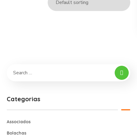
Bolachas – Corações Solidários (250 gr.)
3,00
€
Categorias
Associados
Bolachas