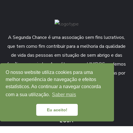
A Segunda Chance é uma associação sem fins lucrativos,
que tem como fim contribuir para a melhoria da qualidade
de vida das pessoas em situação de sem abrigo e das
famílias carenciadas. Acreditamos que UNIDOS podemos
O nosso website utiliza cookies para uma
oferecer Segundas Chances a Sem-Abrigo e Famílias por
melhor experiência de navegação e efeitos
todo o país.
estatísticos. Ao continuar a navegar concorda
com a sua utilização.
Saber mais
COLABORAR
APOIAR
Eu aceito!
LOJA