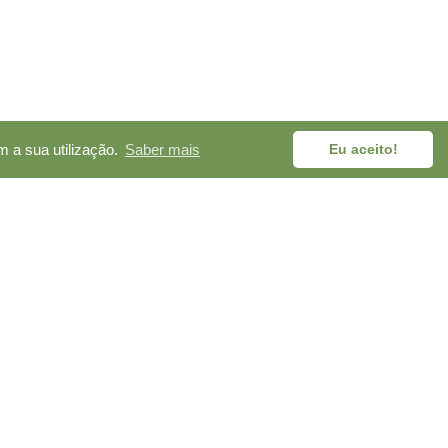
m a sua utilização.
Saber mais
Eu aceito!
REDES SOCIAIS