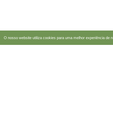
O nosso website utiliza cookies para uma melhor experiência de n
A Segunda Chance é uma associação sem fins lucrat
tem como fim contribuir para a melhoria da qualidad
das pessoas em situação de sem abrigo e das famíl