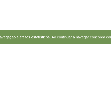
avegação e efeitos estatísticos. Ao continuar a navegar concorda co
LOJA
Lista de Produtos
ivos, que
Minha Conta
e de vida
Gerir Subscrições
ias