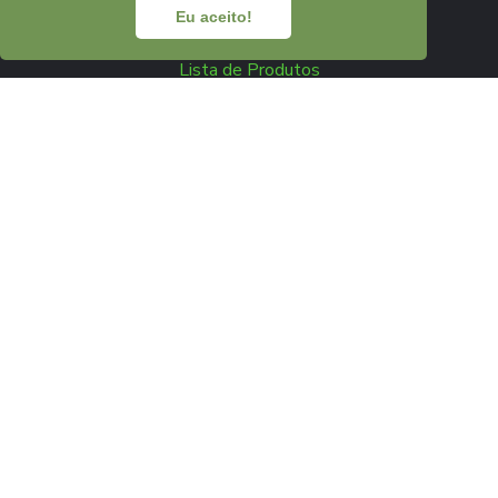
LOJA
Eu aceito!
Lista de Produtos
Minha Conta
Gerir Subscrições
NEWSLETTER
REDES SOCIAIS