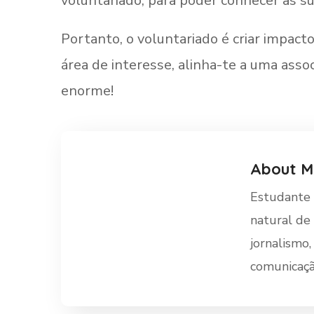
voluntariado, para poder conhecer as su
Portanto, o voluntariado é criar impact
área de interesse, alinha-te a uma asso
enorme!
About
M
Estudante 
natural de
jornalismo,
comunicaçã