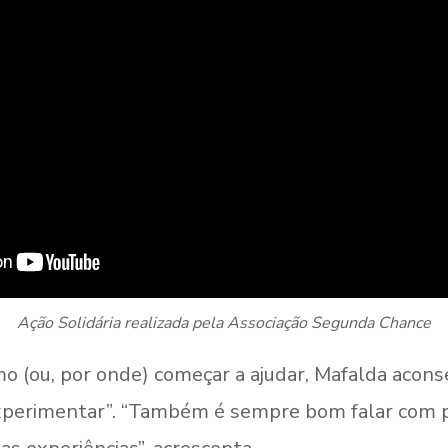
Ação Solidária realizada pela Associação Segunda Chance
 (ou, por onde) começar a ajudar, Mafalda aconse
experimentar”. “Também é sempre bom falar com p